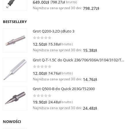
0
out of 5
649.00
zł
798.27
zł
(
brutto)
Najniższa cena sprzed 30 dni:
.
798.27
zł
BESTSELLERY
Grot Q200-3.2D (dłuto 3
0
out of 5
12.50
zł
15.38
zł
(
brutto)
Najniższa cena sprzed 30 dni:
.
15.38
zł
Grot Q-T-1.5C do Quick 236/706/936A/3104/3102/TS1100
0
out of 5
12.00
zł
14.76
zł
(
brutto)
Najniższa cena sprzed 30 dni:
.
14.76
zł
Grot Q500-B do Quick 203G/TS2300
0
out of 5
19.90
zł
24.48
zł
(
brutto)
Najniższa cena sprzed 30 dni:
.
24.48
zł
NOWOŚCI