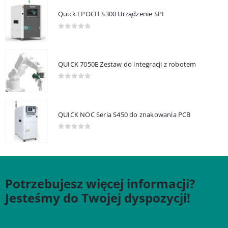
Quick EPOCH S300 Urządzenie SPI
0
out of 5
QUICK 7050E Zestaw do integracji z robotem
0
out of 5
QUICK NOC Seria S450 do znakowania PCB
0
out of 5
Potrzebujesz więcej informacji?
Jesteśmy do Twojej dyspozycji!