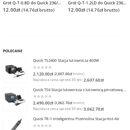
Grot Q-T-0.8D do Quick 236/706/936A/3104/3102/TS1100
Grot Q-T-1.2LD do Quick 236/706/936A/3104/3102/TS1100
12.00
zł
12.00
zł
(
14.76
zł
brutto)
(
14.76
zł
brutto)
POLECANE
Quick TS2400 Stacja lutownicza 400W
0
out of 5
2,120.00
zł
2,607.60
zł
(
brutto)
Najniższa cena sprzed 30 dni:
.
2,607.60
zł
Quick TS6 Stacja lutownicza z lutownicą pincetową 60W
0
out of 5
2,490.00
zł
3,062.70
zł
(
brutto)
Najniższa cena sprzed 30 dni:
.
3,062.70
zł
Quick TR-1 Inteligentna Przenośna Stacja Hot-Air