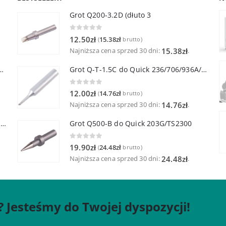
Grot Q200-3.2D (dłuto 3
0
out of 5
12.50
zł
15.38
zł
(
brutto)
Najniższa cena sprzed 30 dni:
.
15.38
zł
lutownicza z lutownicą pincetową 60W
Grot Q-T-1.5C do Quick 236/706/936A/3104/3102/TS1100
0
out of 5
12.00
zł
14.76
zł
(
brutto)
Najniższa cena sprzed 30 dni:
.
14.76
zł
Quick TR-1 Inteligentna Przenośna Stacja Hot-Air
Grot Q500-B do Quick 203G/TS2300
0
out of 5
19.90
zł
24.48
zł
(
brutto)
Najniższa cena sprzed 30 dni:
.
24.48
zł
? Jesteśmy do Twojej dyspozycji!