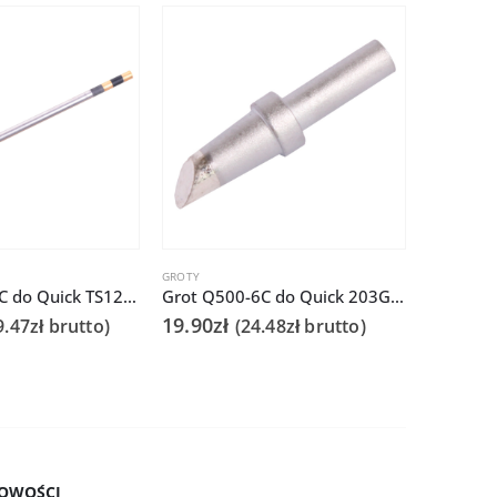
GROTY
GROTY
Grot TSS02-3C do Quick TS1200
Grot Q500-6C do Quick 203G/TS2300
19.90
zł
85.00
zł
9.47
zł
brutto)
(
24.48
zł
brutto)
OWOŚCI