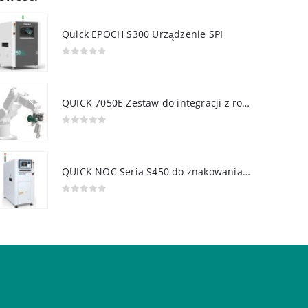
Quick EPOCH S300 Urządzenie SPI
0
out of 5
QUICK 7050E Zestaw do integracji z robotem
0
out of 5
QUICK NOC Seria S450 do znakowania PCB
0
out of 5