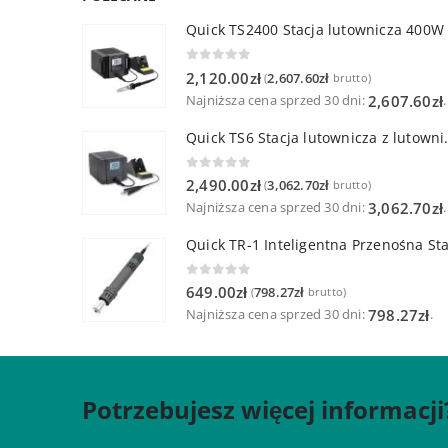
Quick TS2400 Stacja lutownicza 400W
0
out of 5
2,120.00
zł
2,607.60
zł
(
brutto)
Najniższa cena sprzed 30 dni:
.
2,607.60
zł
Quick TS6 Stacja 
0
out of 5
2,490.00
zł
3,062.70
zł
(
brutto)
Najniższa cena sprzed 30 dni:
.
3,062.70
zł
0
out of 5
649.00
zł
798.27
zł
(
brutto)
Najniższa cena sprzed 30 dni:
.
798.27
zł
Potrzebujesz więcej informacji