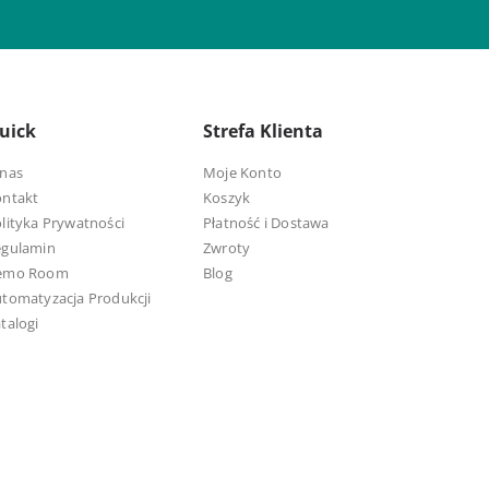
uick
Strefa Klienta
nas
Moje Konto
ontakt
Koszyk
lityka Prywatności
Płatność i Dostawa
egulamin
Zwroty
emo Room
Blog
tomatyzacja Produkcji
talogi