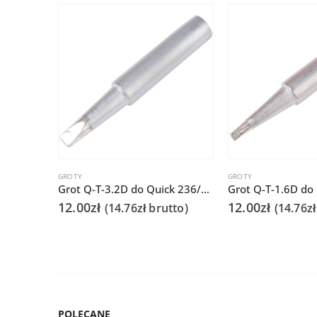
GROTY
GROTY
Grot Q-T-3.2D do Quick 236/706/936A/3104/3102/TS1100
12.00
zł
12.00
zł
(
14.76
zł
brutto)
(
14.76
zł
POLECANE