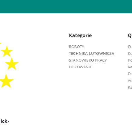
Kategorie
Q
ROBOTY
O 
TECHNIKA LUTOWNICZA
K
STANOWISKO PRACY
Po
DOZOWANIE
R
D
Au
Ka
ick-