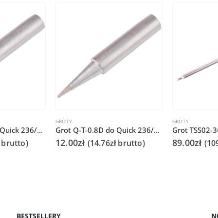
GROTY
GROTY
Grot Q-T-1.6D do Quick 236/706/936A/3104/3102/TS1100
Grot Q-T-0.8D do Quick 236/706/936A/3104/3102/TS1100
12.00
zł
89.00
zł
brutto)
(
14.76
zł
brutto)
(
10
BESTSELLERY
N