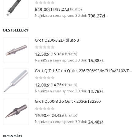
0
out of 5
649.00
zł
798.27
zł
(
brutto)
Najniższa cena sprzed 30 dni:
.
798.27
zł
BESTSELLERY
Grot Q200-3.2D (dłuto 3
0
out of 5
12.50
zł
15.38
zł
(
brutto)
Najniższa cena sprzed 30 dni:
.
15.38
zł
Grot Q-T-1.5C do Quick 236/706/936A/3104/3102/TS1100
0
out of 5
12.00
zł
14.76
zł
(
brutto)
Najniższa cena sprzed 30 dni:
.
14.76
zł
Grot Q500-B do Quick 203G/TS2300
0
out of 5
19.90
zł
24.48
zł
(
brutto)
Najniższa cena sprzed 30 dni:
.
24.48
zł
NOWOŚCI