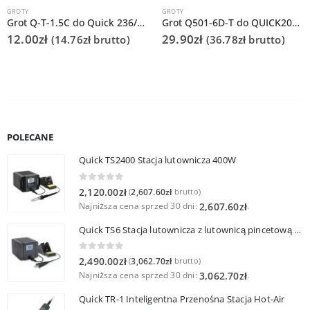
GROTY
GROTY
Grot Q-T-1.5C do Quick 236/706/936A/3104/3102/TS1100
Grot Q501-6D-T do QUICK206D
12.00
zł
29.90
zł
(
14.76
zł
brutto)
(
36.78
zł
brutto)
POLECANE
Quick TS2400 Stacja lutownicza 400W
0
out of 5
2,120.00
zł
2,607.60
zł
(
brutto)
Najniższa cena sprzed 30 dni:
.
2,607.60
zł
Quick TS6 Stacja lutownicza z lutownicą pincetową 60W
0
out of 5
2,490.00
zł
3,062.70
zł
(
brutto)
Najniższa cena sprzed 30 dni:
.
3,062.70
zł
Quick TR-1 Inteligentna Przenośna Stacja Hot-Air