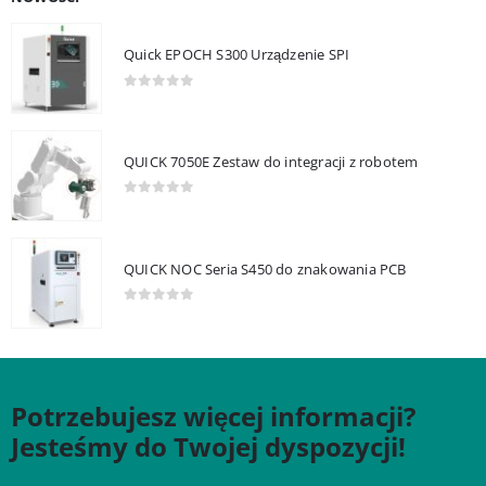
Quick EPOCH S300 Urządzenie SPI
0
out of 5
QUICK 7050E Zestaw do integracji z robotem
0
out of 5
QUICK NOC Seria S450 do znakowania PCB
0
out of 5
Potrzebujesz więcej informacji?
Jesteśmy do Twojej dyspozycji!