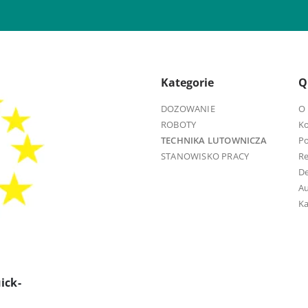
Kategorie
Q
DOZOWANIE
O 
ROBOTY
K
TECHNIKA LUTOWNICZA
Po
STANOWISKO PRACY
R
D
Au
Ka
ick-