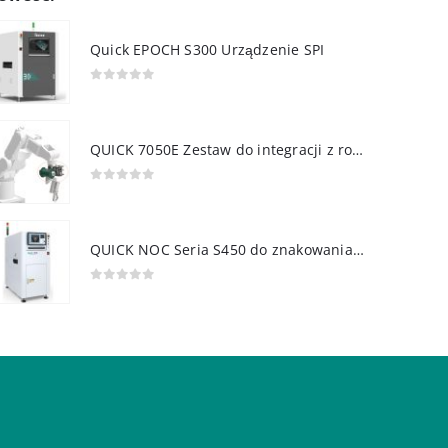
Quick EPOCH S300 Urządzenie SPI
0
out of 5
QUICK 7050E Zestaw do integracji z robotem
0
out of 5
QUICK NOC Seria S450 do znakowania PCB
0
out of 5