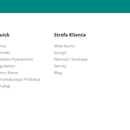
uick
Strefa Klienta
nas
Moje Konto
ontakt
Koszyk
lityka Prywatności
Płatność i Dostawa
egulamin
Zwroty
emo Room
Blog
tomatyzacja Produkcji
talogi