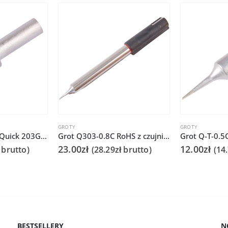
GROTY
GROTY
Grot Q500-6C do Quick 203G/TS2300
Grot Q303-0.8C RoHS z czujnikiem do Quick 202D
23.00
zł
12.00
zł
brutto)
(
28.29
zł
brutto)
(
14
BESTSELLERY
N