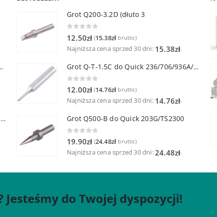
Grot Q200-3.2D (dłuto 3
0
out of 5
12.50
zł
15.38
zł
(
brutto)
Najniższa cena sprzed 30 dni:
.
15.38
zł
lutownicza z lutownicą pincetową 60W
Grot Q-T-1.5C do Quick 236/706/936A/3104/3102/TS1100
0
out of 5
12.00
zł
14.76
zł
(
brutto)
Najniższa cena sprzed 30 dni:
.
14.76
zł
Quick TR-1 Inteligentna Przenośna Stacja Hot-Air
Grot Q500-B do Quick 203G/TS2300
0
out of 5
19.90
zł
24.48
zł
(
brutto)
Najniższa cena sprzed 30 dni:
.
24.48
zł
? Jesteśmy do Twojej dyspozycji!