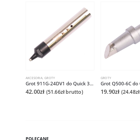
AKCESORIA
,
GROTY
GROTY
Grot 911G-24DV1 do Quick 378C
42.00
zł
19.90
zł
(
51.66
zł
brutto)
(
24.48
zł
POLECANE