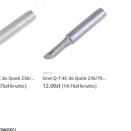
GROTY
GROTY
Grot Q-T-0.5C do Quick 236/706/936A/3104/3102/TS1100
Grot Q-T-4C do Quick 236/706/936A/3104/3102/TS1100
Grot Q2
12.00
zł
12.00
zł
.76
zł
brutto)
(
14.76
zł
brutto)
OWOŚCI