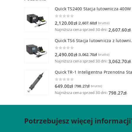
Quick TS2400 Stacja lutownicza 400W
0
out of 5
2,120.00
zł
2,607.60
zł
(
brutto)
Najniższa cena sprzed 30 dni:
.
2,607.60
zł
Quick TS6 Stacja 
0
out of 5
2,490.00
zł
3,062.70
zł
(
brutto)
Najniższa cena sprzed 30 dni:
.
3,062.70
zł
0
out of 5
649.00
zł
798.27
zł
(
brutto)
Najniższa cena sprzed 30 dni:
.
798.27
zł
Potrzebujesz więcej informacji