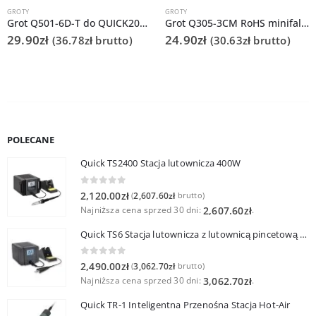
GROTY
GROTY
Grot Q501-6D-T do QUICK206D
Grot Q305-3CM RoHS minifala do QUICK303D
29.90
zł
24.90
zł
(
36.78
zł
brutto)
(
30.63
zł
brutto)
POLECANE
Quick TS2400 Stacja lutownicza 400W
0
out of 5
2,120.00
zł
2,607.60
zł
(
brutto)
Najniższa cena sprzed 30 dni:
.
2,607.60
zł
Quick TS6 Stacja lutownicza z lutownicą pincetową 60W
0
out of 5
2,490.00
zł
3,062.70
zł
(
brutto)
Najniższa cena sprzed 30 dni:
.
3,062.70
zł
Quick TR-1 Inteligentna Przenośna Stacja Hot-Air