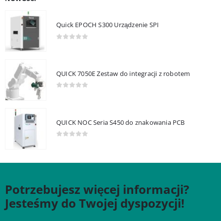
Quick EPOCH S300 Urządzenie SPI
0
out of 5
QUICK 7050E Zestaw do integracji z robotem
0
out of 5
QUICK NOC Seria S450 do znakowania PCB
0
out of 5
Potrzebujesz więcej informacji?
Jesteśmy do Twojej dyspozycji!