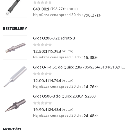
0
out of 5
649.00
zł
798.27
zł
(
brutto)
Najniższa cena sprzed 30 dni:
.
798.27
zł
BESTSELLERY
Grot Q200-3.2D (dłuto 3
0
out of 5
12.50
zł
15.38
zł
(
brutto)
Najniższa cena sprzed 30 dni:
.
15.38
zł
Grot Q-T-1.5C do Quick 236/706/936A/3104/3102/TS1100
0
out of 5
12.00
zł
14.76
zł
(
brutto)
Najniższa cena sprzed 30 dni:
.
14.76
zł
Grot Q500-B do Quick 203G/TS2300
0
out of 5
19.90
zł
24.48
zł
(
brutto)
Najniższa cena sprzed 30 dni:
.
24.48
zł
NOWOŚCI