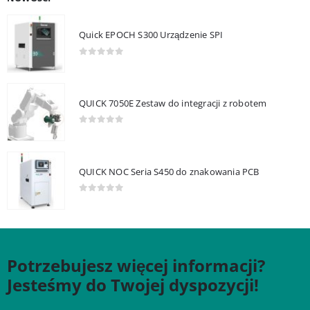
Quick EPOCH S300 Urządzenie SPI
0
out of 5
QUICK 7050E Zestaw do integracji z robotem
0
out of 5
QUICK NOC Seria S450 do znakowania PCB
0
out of 5
Potrzebujesz więcej informacji?
Jesteśmy do Twojej dyspozycji!