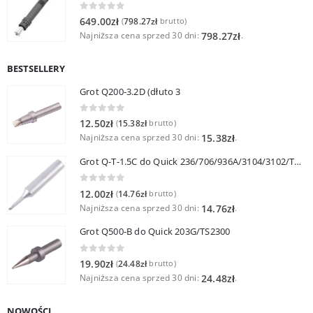
0
out of 5
649.00
zł
798.27
zł
(
brutto)
Najniższa cena sprzed 30 dni:
.
798.27
zł
BESTSELLERY
Grot Q200-3.2D (dłuto 3
0
out of 5
12.50
zł
15.38
zł
(
brutto)
Najniższa cena sprzed 30 dni:
.
15.38
zł
Grot Q-T-1.5C do Quick 236/706/936A/3104/3102/TS1100
0
out of 5
12.00
zł
14.76
zł
(
brutto)
Najniższa cena sprzed 30 dni:
.
14.76
zł
Grot Q500-B do Quick 203G/TS2300
0
out of 5
19.90
zł
24.48
zł
(
brutto)
Najniższa cena sprzed 30 dni:
.
24.48
zł
NOWOŚCI