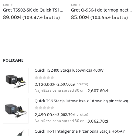
GROTY
GROTY
Grot TSS02-SK do Quick TS1200
Grot Q-956-I do termopincety Quick 986 do tweezera / TWZ120
89.00
zł
85.00
zł
(
109.47
zł
brutto)
(
104.55
zł
brutto)
POLECANE
Quick TS2400 Stacja lutownicza 400W
0
out of 5
2,120.00
zł
2,607.60
zł
(
brutto)
Najniższa cena sprzed 30 dni:
.
2,607.60
zł
Quick TS6 Stacja lutownicza z lutownicą pincetową 60W
0
out of 5
2,490.00
zł
3,062.70
zł
(
brutto)
Najniższa cena sprzed 30 dni:
.
3,062.70
zł
Quick TR-1 Inteligentna Przenośna Stacja Hot-Air