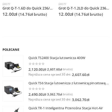
GROTY
GROTY
Grot Q-T-1.6D do Quick 236/706/936A/3104/3102/TS1100
Grot Q-T-1.2LD do Quick 236/706/936A/3104/3102/TS1100
12.00
zł
12.00
zł
(
14.76
zł
brutto)
(
14.76
zł
brutto)
POLECANE
Quick TS2400 Stacja lutownicza 400W
0
out of 5
2,120.00
zł
2,607.60
zł
(
brutto)
Najniższa cena sprzed 30 dni:
.
2,607.60
zł
Quick TS6 Stacja lutownicza z lutownicą pincetową 60W
0
out of 5
2,490.00
zł
3,062.70
zł
(
brutto)
Najniższa cena sprzed 30 dni:
.
3,062.70
zł
Quick TR-1 Inteligentna Przenośna Stacja Hot-Air