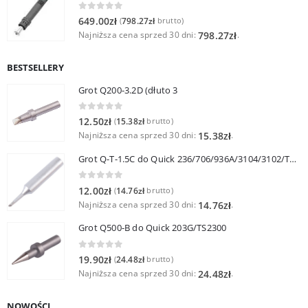
0
out of 5
649.00
zł
798.27
zł
(
brutto)
Najniższa cena sprzed 30 dni:
.
798.27
zł
BESTSELLERY
Grot Q200-3.2D (dłuto 3
0
out of 5
12.50
zł
15.38
zł
(
brutto)
Najniższa cena sprzed 30 dni:
.
15.38
zł
Grot Q-T-1.5C do Quick 236/706/936A/3104/3102/TS1100
0
out of 5
12.00
zł
14.76
zł
(
brutto)
Najniższa cena sprzed 30 dni:
.
14.76
zł
Grot Q500-B do Quick 203G/TS2300
0
out of 5
19.90
zł
24.48
zł
(
brutto)
Najniższa cena sprzed 30 dni:
.
24.48
zł
NOWOŚCI