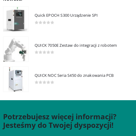
Quick EPOCH S300 Urządzenie SPI
0
out of 5
QUICK 7050E Zestaw do integracji z robotem
0
out of 5
QUICK NOC Seria S450 do znakowania PCB
0
out of 5
Potrzebujesz więcej informacji?
Jesteśmy do Twojej dyspozycji!