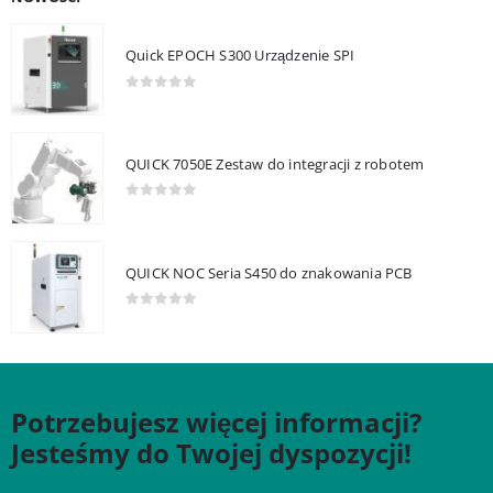
Quick EPOCH S300 Urządzenie SPI
0
out of 5
QUICK 7050E Zestaw do integracji z robotem
0
out of 5
QUICK NOC Seria S450 do znakowania PCB
0
out of 5
Potrzebujesz więcej informacji?
Jesteśmy do Twojej dyspozycji!