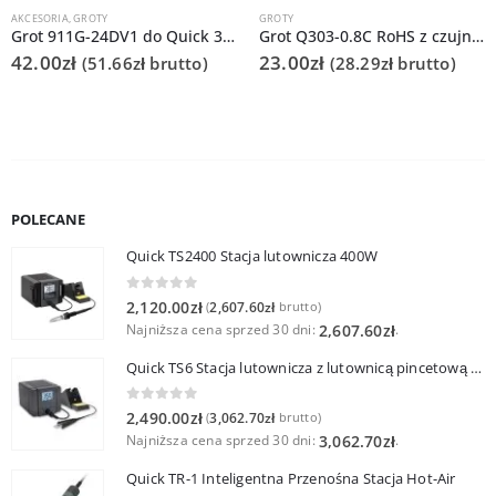
AKCESORIA
,
GROTY
GROTY
Grot 911G-24DV1 do Quick 378C
Grot Q303-0.8C RoHS z czujnikiem do Quick 202D
42.00
zł
23.00
zł
(
51.66
zł
brutto)
(
28.29
zł
brutto)
POLECANE
Quick TS2400 Stacja lutownicza 400W
0
out of 5
2,120.00
zł
2,607.60
zł
(
brutto)
Najniższa cena sprzed 30 dni:
.
2,607.60
zł
Quick TS6 Stacja lutownicza z lutownicą pincetową 60W
0
out of 5
2,490.00
zł
3,062.70
zł
(
brutto)
Najniższa cena sprzed 30 dni:
.
3,062.70
zł
Quick TR-1 Inteligentna Przenośna Stacja Hot-Air