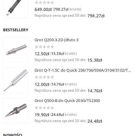
0
out of 5
649.00
zł
798.27
zł
(
brutto)
Najniższa cena sprzed 30 dni:
.
798.27
zł
BESTSELLERY
Grot Q200-3.2D (dłuto 3
0
out of 5
12.50
zł
15.38
zł
(
brutto)
Najniższa cena sprzed 30 dni:
.
15.38
zł
Grot Q-T-1.5C do Quick 236/706/936A/3104/3102/TS1100
0
out of 5
12.00
zł
14.76
zł
(
brutto)
Najniższa cena sprzed 30 dni:
.
14.76
zł
Grot Q500-B do Quick 203G/TS2300
0
out of 5
19.90
zł
24.48
zł
(
brutto)
Najniższa cena sprzed 30 dni:
.
24.48
zł
NOWOŚCI