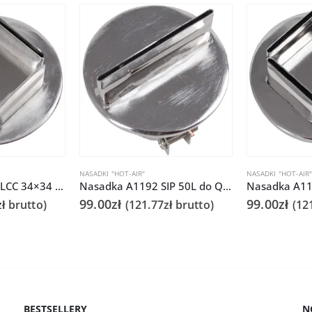
NASADKI "HOT-AIR"
NASADKI "HOT-AIR
Nasadka A1189 PLCC 34×34 do Quick 861DS/855PG/706
Nasadka A1192 SIP 50L do Quick 861DS/855PG/706
99.00
zł
99.00
zł
zł
brutto)
(
121.77
zł
brutto)
(
12
BESTSELLERY
N