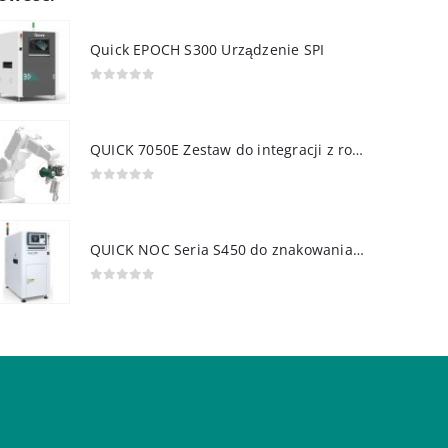
Quick EPOCH S300 Urządzenie SPI
0
out of 5
QUICK 7050E Zestaw do integracji z robotem
0
out of 5
QUICK NOC Seria S450 do znakowania PCB
0
out of 5