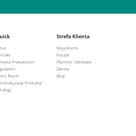
uick
Strefa Klienta
nas
Moje Konto
ontakt
Koszyk
lityka Prywatności
Płatność i Dostawa
egulamin
Zwroty
emo Room
Blog
tomatyzacja Produkcji
talogi