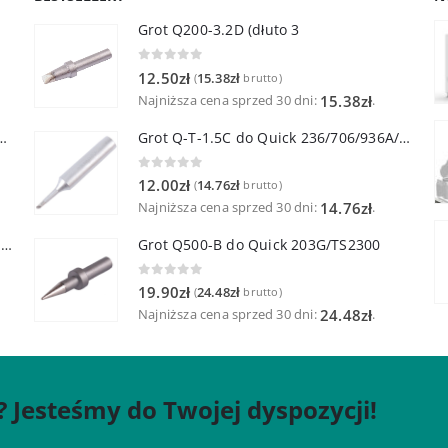
Grot Q200-3.2D (dłuto 3
0
out of 5
12.50
zł
15.38
zł
(
brutto)
Najniższa cena sprzed 30 dni:
.
15.38
zł
lutownicza z lutownicą pincetową 60W
Grot Q-T-1.5C do Quick 236/706/936A/3104/3102/TS1100
0
out of 5
12.00
zł
14.76
zł
(
brutto)
Najniższa cena sprzed 30 dni:
.
14.76
zł
Quick TR-1 Inteligentna Przenośna Stacja Hot-Air
Grot Q500-B do Quick 203G/TS2300
0
out of 5
19.90
zł
24.48
zł
(
brutto)
Najniższa cena sprzed 30 dni:
.
24.48
zł
? Jesteśmy do Twojej dyspozycji!