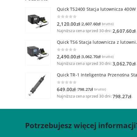
Quick TS2400 Stacja lutownicza 400W
0
out of 5
2,120.00
zł
2,607.60
zł
(
brutto)
Najniższa cena sprzed 30 dni:
.
2,607.60
zł
Quick TS6 Stacja 
0
out of 5
2,490.00
zł
3,062.70
zł
(
brutto)
Najniższa cena sprzed 30 dni:
.
3,062.70
zł
0
out of 5
649.00
zł
798.27
zł
(
brutto)
Najniższa cena sprzed 30 dni:
.
798.27
zł
Potrzebujesz więcej informacji