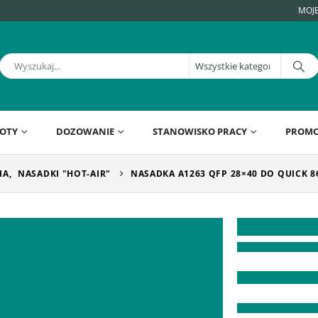
MOJ
OTY
DOZOWANIE
STANOWISKO PRACY
PROMO
IA
,
NASADKI "HOT-AIR"
NASADKA A1263 QFP 28×40 DO QUICK 8