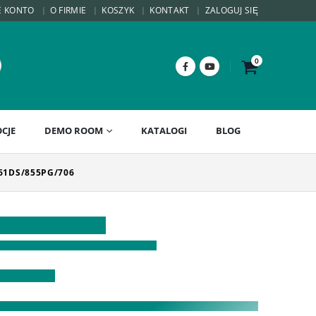
E KONTO
O FIRMIE
KOSZYK
KONTAKT
ZALOGUJ SIĘ
0
CJE
DEMO ROOM
KATALOGI
BLOG
61DS/855PG/706