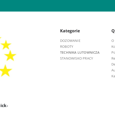
Kategorie
Q
DOZOWANIE
O 
ROBOTY
K
TECHNIKA LUTOWNICZA
Po
STANOWISKO PRACY
R
D
Au
Ka
ick-