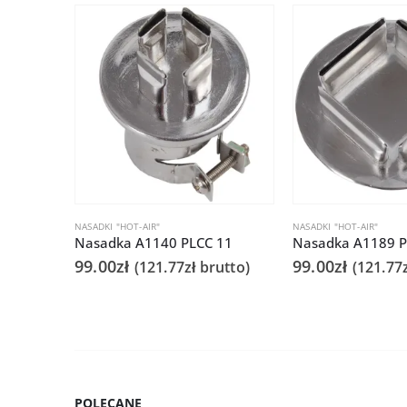
NASADKI "HOT-AIR"
NASADKI "HOT-AIR"
Nasadka A1140 PLCC 11
99.00
zł
99.00
zł
(
121.77
zł
brutto)
(
121.77
POLECANE