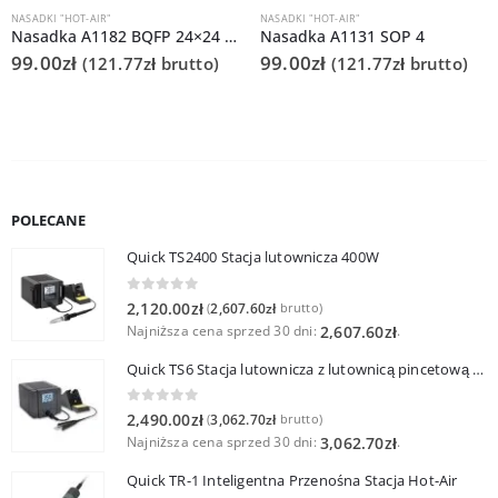
NASADKI "HOT-AIR"
NASADKI "HOT-AIR"
Nasadka A1182 BQFP 24×24 do Quick 861DS/855PG/706
Nasadka A1131 SOP 4
99.00
zł
99.00
zł
(
121.77
zł
brutto)
(
121.77
zł
brutto)
POLECANE
Quick TS2400 Stacja lutownicza 400W
0
out of 5
2,120.00
zł
2,607.60
zł
(
brutto)
Najniższa cena sprzed 30 dni:
.
2,607.60
zł
Quick TS6 Stacja lutownicza z lutownicą pincetową 60W
0
out of 5
2,490.00
zł
3,062.70
zł
(
brutto)
Najniższa cena sprzed 30 dni:
.
3,062.70
zł
Quick TR-1 Inteligentna Przenośna Stacja Hot-Air