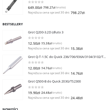
0
out of 5
649.00
zł
798.27
zł
(
brutto)
Najniższa cena sprzed 30 dni:
.
798.27
zł
BESTSELLERY
Grot Q200-3.2D (dłuto 3
0
out of 5
12.50
zł
15.38
zł
(
brutto)
Najniższa cena sprzed 30 dni:
.
15.38
zł
Grot Q-T-1.5C do Quick 236/706/936A/3104/3102/TS1100
0
out of 5
12.00
zł
14.76
zł
(
brutto)
Najniższa cena sprzed 30 dni:
.
14.76
zł
Grot Q500-B do Quick 203G/TS2300
0
out of 5
19.90
zł
24.48
zł
(
brutto)
Najniższa cena sprzed 30 dni:
.
24.48
zł
NOWOŚCI