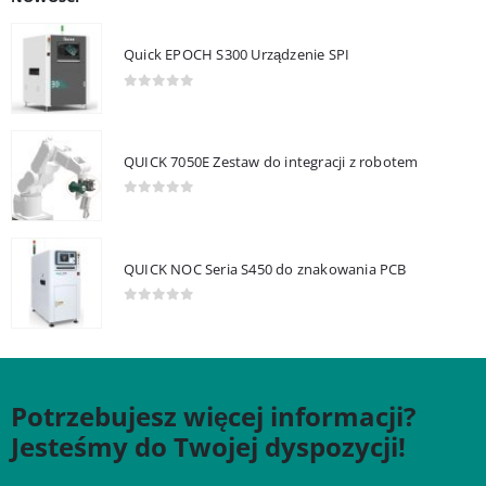
Quick EPOCH S300 Urządzenie SPI
0
out of 5
QUICK 7050E Zestaw do integracji z robotem
0
out of 5
QUICK NOC Seria S450 do znakowania PCB
0
out of 5
Potrzebujesz więcej informacji?
Jesteśmy do Twojej dyspozycji!