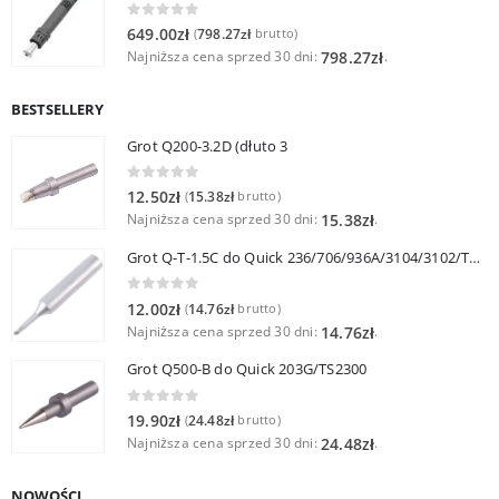
0
out of 5
649.00
zł
798.27
zł
(
brutto)
Najniższa cena sprzed 30 dni:
.
798.27
zł
BESTSELLERY
Grot Q200-3.2D (dłuto 3
0
out of 5
12.50
zł
15.38
zł
(
brutto)
Najniższa cena sprzed 30 dni:
.
15.38
zł
Grot Q-T-1.5C do Quick 236/706/936A/3104/3102/TS1100
0
out of 5
12.00
zł
14.76
zł
(
brutto)
Najniższa cena sprzed 30 dni:
.
14.76
zł
Grot Q500-B do Quick 203G/TS2300
0
out of 5
19.90
zł
24.48
zł
(
brutto)
Najniższa cena sprzed 30 dni:
.
24.48
zł
NOWOŚCI