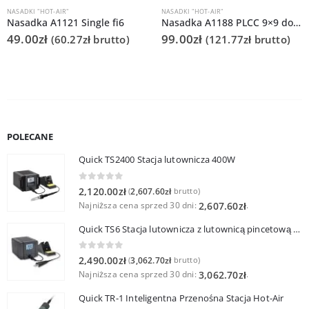
NASADKI "HOT-AIR"
NASADKI "HOT-AIR"
Nasadka A1121 Single fi6
Nasadka A1188 PLCC 9×9 do Quick 861DS/855PG/706
49.00
zł
99.00
zł
(
60.27
zł
brutto)
(
121.77
zł
brutto)
POLECANE
Quick TS2400 Stacja lutownicza 400W
0
out of 5
2,120.00
zł
2,607.60
zł
(
brutto)
Najniższa cena sprzed 30 dni:
.
2,607.60
zł
Quick TS6 Stacja lutownicza z lutownicą pincetową 60W
0
out of 5
2,490.00
zł
3,062.70
zł
(
brutto)
Najniższa cena sprzed 30 dni:
.
3,062.70
zł
Quick TR-1 Inteligentna Przenośna Stacja Hot-Air