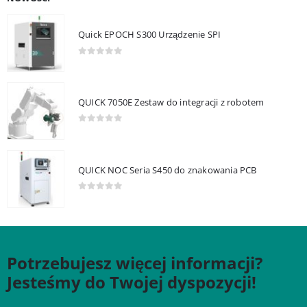
Quick EPOCH S300 Urządzenie SPI
0
out of 5
QUICK 7050E Zestaw do integracji z robotem
0
out of 5
QUICK NOC Seria S450 do znakowania PCB
0
out of 5
Potrzebujesz więcej informacji?
Jesteśmy do Twojej dyspozycji!