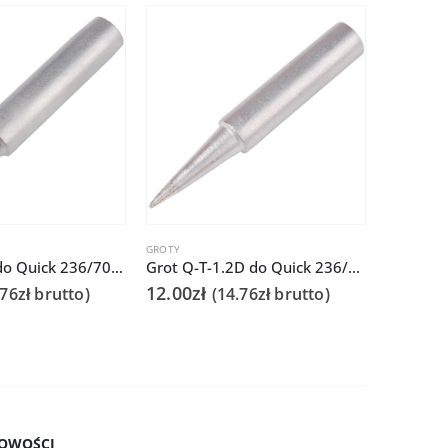
GROTY
GROTY
Grot Q-T-2C do Quick 236/706/936A/3104/3102/TS1100
Grot Q-T-1.2D do Quick 236/706/936A/3104/3102/TS1100
12.00
zł
12.00
zł
.76
zł
brutto)
(
14.76
zł
brutto)
OWOŚCI