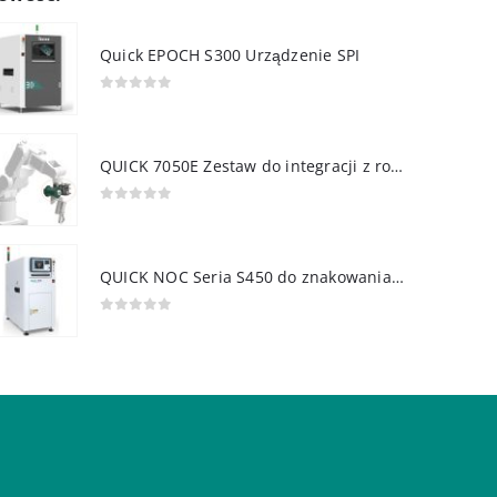
Quick EPOCH S300 Urządzenie SPI
0
out of 5
QUICK 7050E Zestaw do integracji z robotem
0
out of 5
QUICK NOC Seria S450 do znakowania PCB
0
out of 5