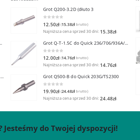
Grot Q200-3.2D (dłuto 3
0
out of 5
12.50
zł
15.38
zł
(
brutto)
Najniższa cena sprzed 30 dni:
.
15.38
zł
lutownicza z lutownicą pincetową 60W
Grot Q-T-1.5C do Quick 236/706/936A/3104/3102/TS1100
0
out of 5
12.00
zł
14.76
zł
(
brutto)
Najniższa cena sprzed 30 dni:
.
14.76
zł
Quick TR-1 Inteligentna Przenośna Stacja Hot-Air
Grot Q500-B do Quick 203G/TS2300
0
out of 5
19.90
zł
24.48
zł
(
brutto)
Najniższa cena sprzed 30 dni:
.
24.48
zł
? Jesteśmy do Twojej dyspozycji!