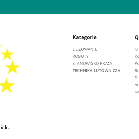
Kategorie
Q
DOZOWANIE
O 
ROBOTY
K
STANOWISKO PRACY
Po
TECHNIKA LUTOWNICZA
R
D
Au
Ka
ick-