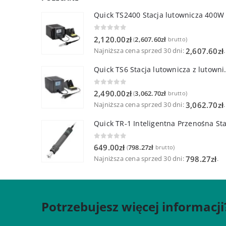
Quick TS2400 Stacja lutownicza 400W
0
out of 5
2,120.00
zł
2,607.60
zł
(
brutto)
Najniższa cena sprzed 30 dni:
.
2,607.60
zł
Quick TS6 Stacja 
0
out of 5
2,490.00
zł
3,062.70
zł
(
brutto)
Najniższa cena sprzed 30 dni:
.
3,062.70
zł
0
out of 5
649.00
zł
798.27
zł
(
brutto)
Najniższa cena sprzed 30 dni:
.
798.27
zł
Potrzebujesz więcej informacji