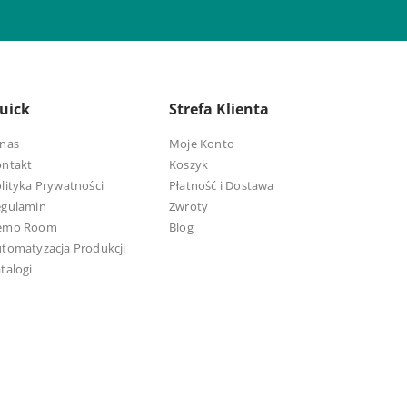
uick
Strefa Klienta
nas
Moje Konto
ontakt
Koszyk
lityka Prywatności
Płatność i Dostawa
egulamin
Zwroty
emo Room
Blog
tomatyzacja Produkcji
talogi