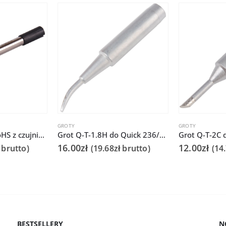
GROTY
GROTY
Grot Q305-3CF RoHS z czujnikiem do Quick 303D
Grot Q-T-1.8H do Quick 236/706/936A/3104/3102/TS1100
16.00
zł
12.00
zł
brutto)
(
19.68
zł
brutto)
(
14
BESTSELLERY
N