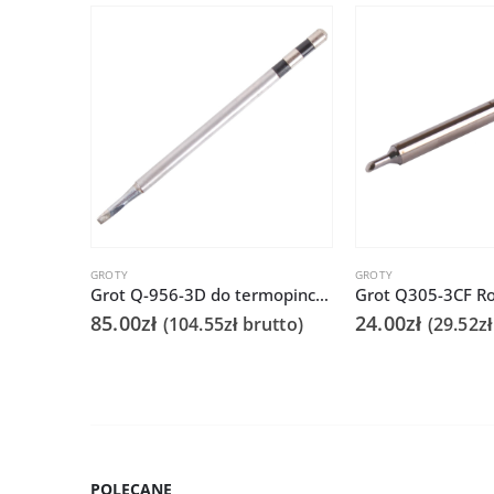
GROTY
GROTY
Grot Q-956-3D do termopincety Quick 986 do tweezera / TWZ120
85.00
zł
24.00
zł
(
104.55
zł
brutto)
(
29.52
zł
POLECANE