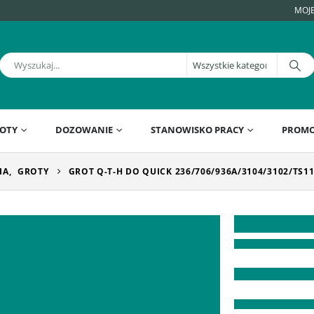
MOJ
OTY
DOZOWANIE
STANOWISKO PRACY
PROMO
IA
,
GROTY
GROT Q-T-H DO QUICK 236/706/936A/3104/3102/TS1