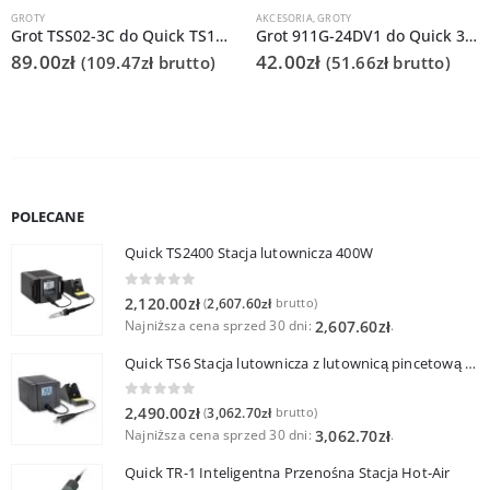
GROTY
AKCESORIA
,
GROTY
Grot TSS02-3C do Quick TS1200
Grot 911G-24DV1 do Quick 378C
89.00
zł
42.00
zł
(
109.47
zł
brutto)
(
51.66
zł
brutto)
POLECANE
Quick TS2400 Stacja lutownicza 400W
0
out of 5
2,120.00
zł
2,607.60
zł
(
brutto)
Najniższa cena sprzed 30 dni:
.
2,607.60
zł
Quick TS6 Stacja lutownicza z lutownicą pincetową 60W
0
out of 5
2,490.00
zł
3,062.70
zł
(
brutto)
Najniższa cena sprzed 30 dni:
.
3,062.70
zł
Quick TR-1 Inteligentna Przenośna Stacja Hot-Air