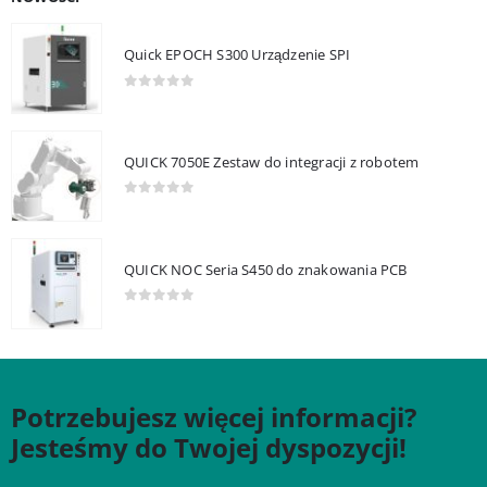
Quick EPOCH S300 Urządzenie SPI
0
out of 5
QUICK 7050E Zestaw do integracji z robotem
0
out of 5
QUICK NOC Seria S450 do znakowania PCB
0
out of 5
Potrzebujesz więcej informacji?
Jesteśmy do Twojej dyspozycji!