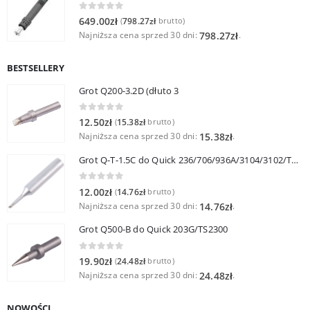
0
out of 5
649.00
zł
798.27
zł
(
brutto)
Najniższa cena sprzed 30 dni:
.
798.27
zł
BESTSELLERY
Grot Q200-3.2D (dłuto 3
0
out of 5
12.50
zł
15.38
zł
(
brutto)
Najniższa cena sprzed 30 dni:
.
15.38
zł
Grot Q-T-1.5C do Quick 236/706/936A/3104/3102/TS1100
0
out of 5
12.00
zł
14.76
zł
(
brutto)
Najniższa cena sprzed 30 dni:
.
14.76
zł
Grot Q500-B do Quick 203G/TS2300
0
out of 5
19.90
zł
24.48
zł
(
brutto)
Najniższa cena sprzed 30 dni:
.
24.48
zł
NOWOŚCI