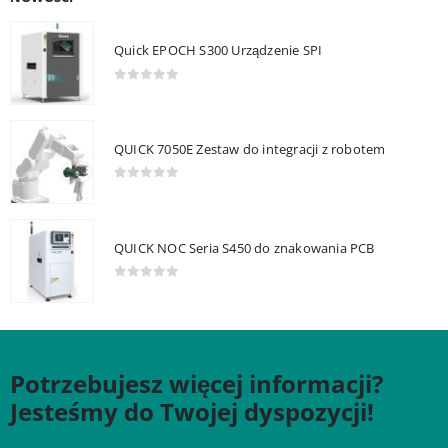
Quick EPOCH S300 Urządzenie SPI
0
out of 5
QUICK 7050E Zestaw do integracji z robotem
0
out of 5
QUICK NOC Seria S450 do znakowania PCB
0
out of 5
Potrzebujesz więcej informacji?
Jesteśmy do Twojej dyspozycji!