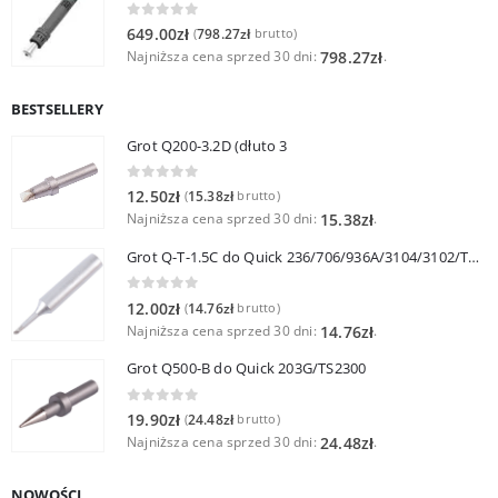
0
out of 5
649.00
zł
798.27
zł
(
brutto)
Najniższa cena sprzed 30 dni:
.
798.27
zł
BESTSELLERY
Grot Q200-3.2D (dłuto 3
0
out of 5
12.50
zł
15.38
zł
(
brutto)
Najniższa cena sprzed 30 dni:
.
15.38
zł
Grot Q-T-1.5C do Quick 236/706/936A/3104/3102/TS1100
0
out of 5
12.00
zł
14.76
zł
(
brutto)
Najniższa cena sprzed 30 dni:
.
14.76
zł
Grot Q500-B do Quick 203G/TS2300
0
out of 5
19.90
zł
24.48
zł
(
brutto)
Najniższa cena sprzed 30 dni:
.
24.48
zł
NOWOŚCI