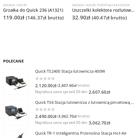
GRZAŁKI I KOLBY
GRZAŁKI I KOLBY
,
POZOSTAŁE AKCESORIA
Grzałka do Quick 236 (A1321)
Uszczelki kolektora rozlutownicy Quick 809B
119.00
zł
32.90
zł
(
146.37
zł
brutto)
(
40.47
zł
brutto)
POLECANE
Quick TS2400 Stacja lutownicza 400W
0
out of 5
2,120.00
zł
2,607.60
zł
(
brutto)
Najniższa cena sprzed 30 dni:
.
2,607.60
zł
Quick TS6 Stacja lutownicza z lutownicą pincetową 60W
0
out of 5
2,490.00
zł
3,062.70
zł
(
brutto)
Najniższa cena sprzed 30 dni:
.
3,062.70
zł
Quick TR-1 Inteligentna Przenośna Stacja Hot-Air