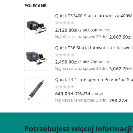
POLECANE
Quick TS2400 Stacja lutownicza 400W
0
out of 5
2,120.00
zł
2,607.60
zł
(
brutto)
Najniższa cena sprzed 30 dni:
.
2,607.60
zł
Quick TS6 Stacja 
0
out of 5
2,490.00
zł
3,062.70
zł
(
brutto)
Najniższa cena sprzed 30 dni:
.
3,062.70
zł
0
out of 5
649.00
zł
798.27
zł
(
brutto)
Najniższa cena sprzed 30 dni:
.
798.27
zł
Potrzebujesz więcej informacji