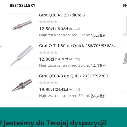
BESTSELLERY
N
Grot Q200-3.2D (dłuto 3
0
out of 5
12.50
zł
15.38
zł
(
brutto)
Najniższa cena sprzed 30 dni:
.
15.38
zł
lutownicza z lutownicą pincetową 60W
Grot Q-T-1.5C do Quick 236/706/936A/3104/3102/TS1100
0
out of 5
12.00
zł
14.76
zł
(
brutto)
Najniższa cena sprzed 30 dni:
.
14.76
zł
Quick TR-1 Inteligentna Przenośna Stacja Hot-Air
Grot Q500-B do Quick 203G/TS2300
0
out of 5
19.90
zł
24.48
zł
(
brutto)
Najniższa cena sprzed 30 dni:
.
24.48
zł
? Jesteśmy do Twojej dyspozycji!