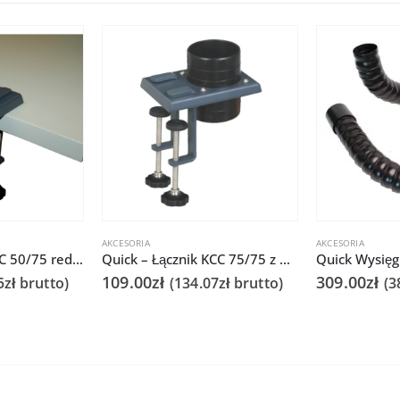
AKCESORIA
AKCESORIA
Quick – łącznik KCC 50/75 redukcyjny z mocowaniem do blatu dla Q6101/6102
Quick – Łącznik KCC 75/75 z mocowaniem do blatu dla Q6101/6102
109.00
zł
309.00
zł
5
zł
brutto)
(
134.07
zł
brutto)
(
3