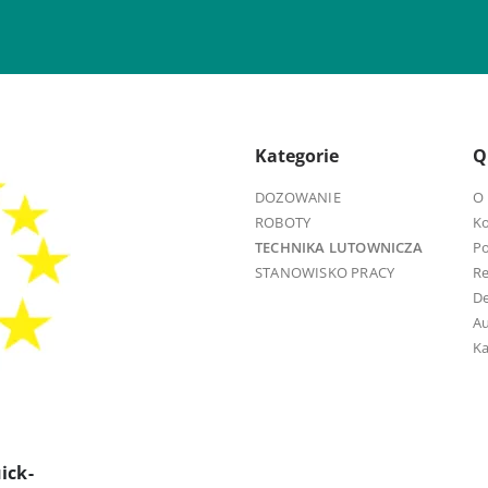
Kategorie
Q
DOZOWANIE
O 
ROBOTY
K
TECHNIKA LUTOWNICZA
Po
STANOWISKO PRACY
R
D
Au
Ka
ick-