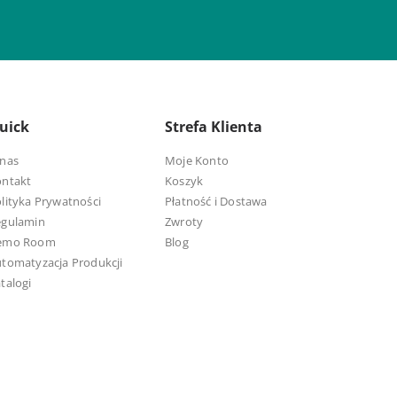
uick
Strefa Klienta
nas
Moje Konto
ontakt
Koszyk
lityka Prywatności
Płatność i Dostawa
egulamin
Zwroty
emo Room
Blog
tomatyzacja Produkcji
talogi