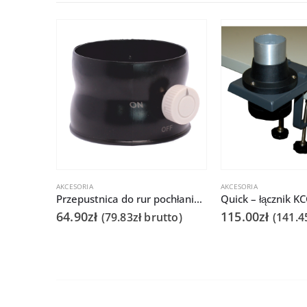
AKCESORIA
AKCESORIA
Przepustnica do rur pochłaniaczy oparów – QUICK 6101/6102
64.90
zł
115.00
zł
(
79.83
zł
brutto)
(
141.4