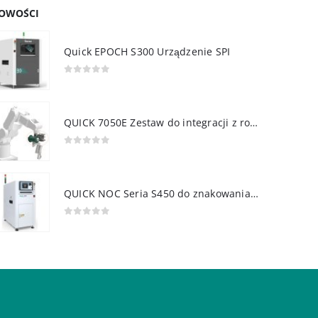
OWOŚCI
Quick EPOCH S300 Urządzenie SPI
0
out of 5
QUICK 7050E Zestaw do integracji z robotem
0
out of 5
QUICK NOC Seria S450 do znakowania PCB
0
out of 5