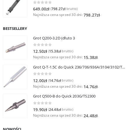
0
out of 5
649.00
zł
798.27
zł
(
brutto)
Najniższa cena sprzed 30 dni:
.
798.27
zł
BESTSELLERY
Grot Q200-3.2D (dłuto 3
0
out of 5
12.50
zł
15.38
zł
(
brutto)
Najniższa cena sprzed 30 dni:
.
15.38
zł
Grot Q-T-1.5C do Quick 236/706/936A/3104/3102/TS1100
0
out of 5
12.00
zł
14.76
zł
(
brutto)
Najniższa cena sprzed 30 dni:
.
14.76
zł
Grot Q500-B do Quick 203G/TS2300
0
out of 5
19.90
zł
24.48
zł
(
brutto)
Najniższa cena sprzed 30 dni:
.
24.48
zł
NOWOŚCI