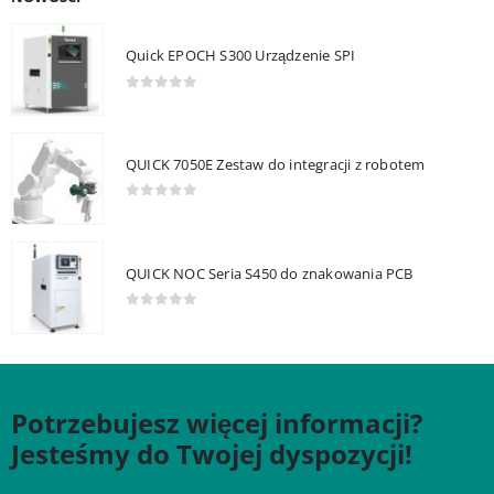
Quick EPOCH S300 Urządzenie SPI
0
out of 5
QUICK 7050E Zestaw do integracji z robotem
0
out of 5
QUICK NOC Seria S450 do znakowania PCB
0
out of 5
Potrzebujesz więcej informacji?
Jesteśmy do Twojej dyspozycji!