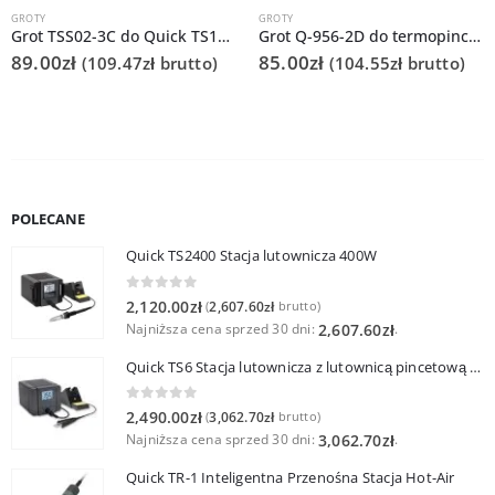
GROTY
GROTY
Grot TSS02-3C do Quick TS1200
Grot Q-956-2D do termopincety QUICK986 do tweezer / TWZ120
89.00
zł
85.00
zł
(
109.47
zł
brutto)
(
104.55
zł
brutto)
POLECANE
Quick TS2400 Stacja lutownicza 400W
0
out of 5
2,120.00
zł
2,607.60
zł
(
brutto)
Najniższa cena sprzed 30 dni:
.
2,607.60
zł
Quick TS6 Stacja lutownicza z lutownicą pincetową 60W
0
out of 5
2,490.00
zł
3,062.70
zł
(
brutto)
Najniższa cena sprzed 30 dni:
.
3,062.70
zł
Quick TR-1 Inteligentna Przenośna Stacja Hot-Air